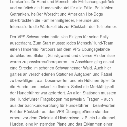
Lerckerlies für Hund und Mensch, ein Erfrischungsgetränk
und natürlich ein Hundekotbeutel für alle Fälle. Bei kühlen
Getränken, heißer Worscht und American Hot-Dogs
überbrückten die Familienmitglieder, Freunde und
Interessierte die Wartezeit bis zur Rückkehr der Teilnehmer.
Der VPS Schwanheim hatte sich Einiges für seine Rally
ausgedacht. Zum Start musste jedes Mensch/Hund-Team
einen Hindernis-Parcours auf dem VPS-Übungsgelände
durchlaufen. Slalom, Schrägwand und diverse Hindernisse
waren zu passieren/überqueren. Im Anschluss ging es auf
eine Strecke im schönen Schwanheimer Wald. Auch hier
galt es an verschiedenen Stationen Aufgaben und Rätsel
zu bewältigen; u.a. Dosenwerfen und ein Hütchen-Spiel für
die Hunde, um Leckerli zu finden. Selbst die Merkfähigkeit
der Hundeführer war gefordert. An allen Stationen mussten
die Hundeführer Fragebögen mit jeweils 5 Fragen – auch
aus der Sachkundeprüfung für Hundeführer – beantworten.
Bei der Rückkehr auf das VPS-Übungsgelände standen
erneut vor dem Zieleinlauf Hindernisse, z.B. ein Lauftunnel,
Hürden, eine knisternden Plane und das Erklimmen einer