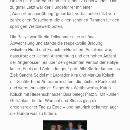
Reifen mit Flatterband und ein Tunnel zu überwinden. Und
zu guter Letzt war der Hundeführer mit einer
„Wassertransportübung“ gefordert, verbal unterstützt von
zahlreichen Besuchern, die einen schönen Rahmen für den
spaßigen Wettbewerb boten.
Die Rallye war für die Teilnehmer eine schöne
Abwechslung und stärkte die respektvolle Bindung
zwischen Hund und Frauchen/Herrchen. Auffallend war,
dass trotz der kleinen Anspannung und der hohen Anzahl
der Artgenossen es über den gesamten Verlauf der Rallye
keine „Fouls und Anfeindungen“ gab. Alle Starter kamen ins
Ziel; Sandra Seidel mit Labrador Kira und Markus Kölsch
mit Schäferhund Antara erreichten die höchste Punktzahl
und waren punktgleich Sieger des Wettbewerbs, Katrin
Kölsch mit Riesenschnauzer Buia belegt Platz 3. Mit kühlen
Getränken, heißer Worscht und Steaks ging ein
ereignisreicher Tag zu Ende – und natürlich bekamen auch
die Hunde was zu futtern.