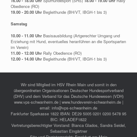
16.00 - 18.00 Uhr
Spürhundesport (SHS)
18.00 - 19.00 Uhr
Rally
Obedience (RO)
19.00 - 20.00 Uhr
Begleithunde (BH/VT, IBGH-1 bis 3)
Samstag
10.00 - 11.00 Uhr
Basisausbildung (Artgerechter Umgang und
Erziehung mit Hund, eventuelles heranführen an die Sportsparten
im Verein)
11.00 - 12.00 Uhr
Rally Obedience (RO)
12.00 - 14.00 Uhr
Begleithunde (BH/VT, IBGH-1 bis 3)
Wir sind Mitglied im HSV Rhein Main und somit in den
übergeordneten Organisationen Deutscher Hundesportverband
(DHV) und dem Verband für das Deutsche Hundewesen (VDH)
www.vps-schwanheim.de | www.hundeverein-schwanheim.de |
email: info@vps-schwanheim.de
Fankfurter Sparkasse 1822 IBAN: DE29 5005 0201 0200 5478 95
BIC: HELADEF1822
Vertretungsberechtigter Vorstand: Bianca Glados, Sandra Seidel,
Sebastian Eingärtner
Sitz und Registergericht: Frankfurt am Main